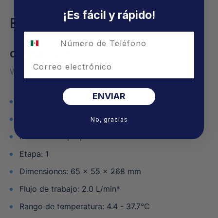
¡Es fácil y rápido!
Especificaciones
Características
Email
WF-R270
ENVIAR
Modelo: WF-R270
Repuesto para: WF-220, WF-230 y WF-231
No, gracias
Material: Polipropileno
Etapa: 1
Dimensiones: 65 x 55 x 268 mm
Flujo de trabajo: 2.0 L/min*
Rango de temperatura: 4.4 - 37.7°C