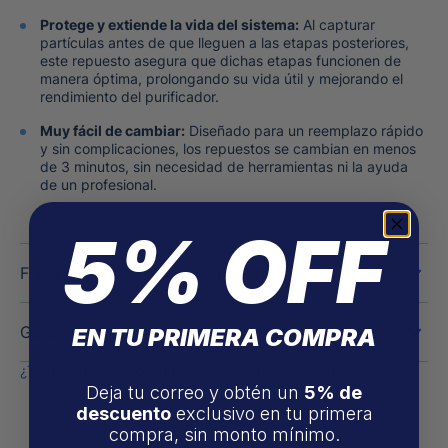
Protege y extiende la vida del sistema:
Al capturar
partículas antes de que lleguen a las etapas posteriores,
este repuesto asegura que dichas etapas funcionen de
manera óptima, prolongando su vida útil y mejorando el
rendimiento del purificador.
Muy fácil de cambiar:
Diseñado para un reemplazo rápido
y sin complicaciones, los repuestos se cambian en menos
de 3 minutos, sin necesidad de herramientas ni la ayuda
de un profesional.
5% OFF
Funcionamiento y consideraciones
Garantías
EN TU PRIMERA COMPRA
¿Tienes dudas? Consulta las preguntas frecuentes
Deja tu correo y obtén un
5% de
descuento
exclusivo en tu primera
compra, sin monto mínimo.