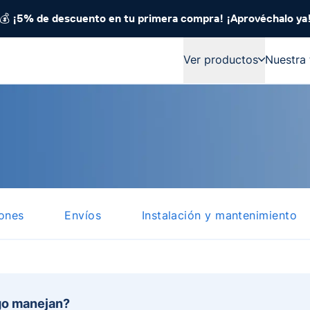
🚛👏 ¡Compra con confianza y con envío gratis a todo México
💰 ¡5% de descuento en tu primera compra! ¡Aprovéchalo ya
Ver productos
Nuestra 
iones
Envíos
Instalación y mantenimiento
go manejan?