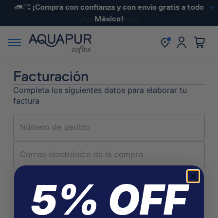
🚛👏 ¡Compra con confianza y con envío gratis a todo
💰 ¡5% de descuento en tu primera compra!
¡Aprovéchalo ya!
México!
Facturación
Completa los siguientes datos para elaborar tu
factura
Número de pedido
Correo electrónico de la compra
5% OFF
Buscar orden