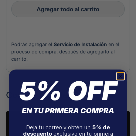
Agregar todo al carrito
Podrás agregar el
Servicio de Instalación
en el
proceso de compra, después de agregarlo al
carrito.
5% OFF
Conoce más del Purificador
EN TU PRIMERA COMPRA
Deja tu correo y obtén un
5% de
descuento
exclusivo en tu primera